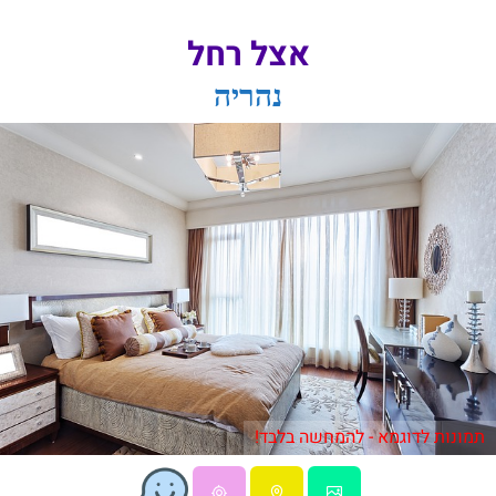
אצל רחל
נהריה
תמונות לדוגמא - להמחשה בלבד!