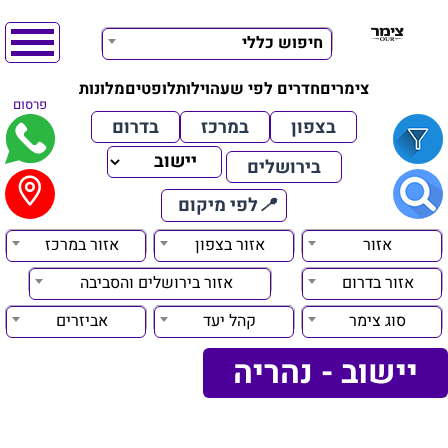
חיפוש כללי
צימרים
חדרים לפי שעה
וילות
לופטים
מלונות
פרסום
בצפון
במרכז
בדרום
בירושלים
📍
לפי מיקום
אזור
אזור בצפון
אזור במרכז
אזור בדרום
אזור בירושלים והסביבה
סוג צימר
קהל יעד
אביזרים
יישוב - נהריה