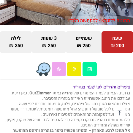
תמונות לדוגמא - להמחשה בלבד!
שעה
שעתיים
3 שעות
לילה
350 ₪
250 ₪
250 ₪
200 ₪
צימרים וחדרים לפי שעה בנהריה
ברוכים הבאים לעמוד הצימרים של
נהריה
באתר
OurZimmer
. כאן ריכזנו
עבורכם את מיטב אפשרויות האירוח בנהריה והסביבה.
אצלנו תמצאו מגוון רחב של צימרים, וילות, סוויטות וחדרים לפי שעה
המתאימים לכל סוג של חופשה: החל מחופשה רומנטית לזוגות, דרך נופש
משפחתי ועד למקומות המותאמים למסיבות ואירועים.
כל המתחמים בנהריה נבדקו בקפידה כדי להבטיח לכם חוויה של שקט, ניקיון,
שירות מעולה ומחירים הוגנים.
אל תחכו לרגע האחרון – הזמינו עכשיו צימר בנהריה ותיהנו מחופשה