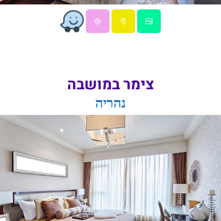
צימר במושבה
נהריה