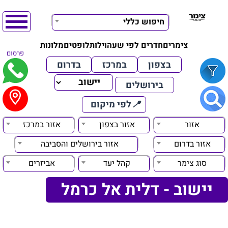
חיפוש כללי
צימרים
חדרים לפי שעה
וילות
לופטים
מלונות
פרסום
בצפון
במרכז
בדרום
בירושלים
📍
לפי מיקום
אזור
אזור בצפון
אזור במרכז
אזור בדרום
אזור בירושלים והסביבה
סוג צימר
קהל יעד
אביזרים
יישוב - דלית אל כרמל