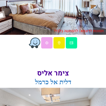
תמונות לדוגמא - להמחשה בלבד!
צימר אליס
דלית אל כרמל