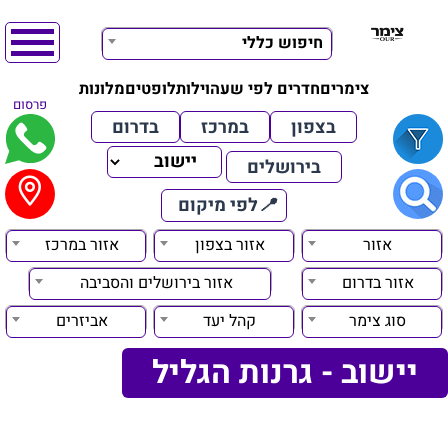
חיפוש כללי
צימרים
חדרים לפי שעה
וילות
לופטים
מלונות
פרסום
בצפון
במרכז
בדרום
בירושלים
📍
לפי מיקום
אזור
אזור בצפון
אזור במרכז
אזור בדרום
אזור בירושלים והסביבה
סוג צימר
קהל יעד
אביזרים
יישוב - גרנות הגליל