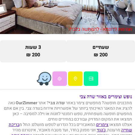
תמונות לדוגמא - להמחשה בלבד!
שעתיים
3 שעות
200 ₪
200 ₪
נופש וצימרים באזור שדה צבי
מתכננים חופשה? מחפשים צימר באזור
שדה צבי
? אתר
OurZimmer
גאה
להציג את המאגר האיכותי ביותר של אפשרויות אירוח בשדה צבי. בין אם אתם
מחפשים חופשה משפחתית, נופש רומנטי לזוגות או וילה למסיבה – כאן
תמצאו את המקום המדויק עבורכם במחירים נוחים.
אצלנו תמצאו
צימרים
המאובזרים בכל הנדרש לנופש מושלם: החל מ
בריכת
שחייה
מרעננת,
ג'קוזי
זוגי מפנק בחדר, ועד מטבח מאובזר, אינטרנט מהיר