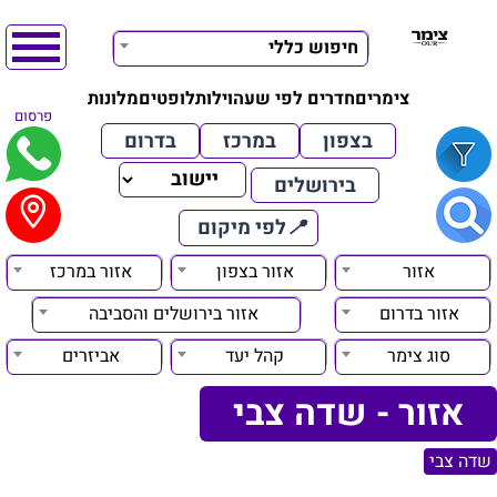
חיפוש כללי
צימרים
חדרים לפי שעה
וילות
לופטים
מלונות
פרסום
בצפון
במרכז
בדרום
בירושלים
📍
לפי מיקום
אזור
אזור בצפון
אזור במרכז
אזור בדרום
אזור בירושלים והסביבה
סוג צימר
קהל יעד
אביזרים
אזור - שדה צבי
שדה צבי