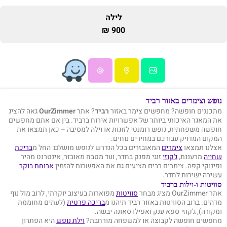
לילה
900 ₪
נופש וצימרים באזור רביד
מתכננים חופשה? מחפשים צימר באזור
רביד
? אתר
OurZimmer
גאה להציג
את המאגר האיכותי ביותר של אפשרויות אירוח ברביד. בין אם אתם מחפשים
חופשה משפחתית, נופש רומנטי לזוגות או וילה למסיבה – כאן תמצאו את
המקום המדויק עבורכם במחירים נוחים.
אצלנו תמצאו
צימרים
המאובזרים בכל הנדרש לנופש מושלם: החל מ
בריכת
שחייה
מרעננת,
ג'קוזי
זוגי מפנק בחדר, ועד מטבח מאובזר, אינטרנט מהיר
ופינוקי קפה. צימרים רבים מציעים גם את האפשרות להזמין
ארוחת בוקר
עשירה ישירות לחדר.
סוויטות ו-וילות ברביד
אתר OurZimmer מציג מבחר
סוויטות
מפוארות בעיצוב יוקרתי, לרוב מול נוף
מדהים. ברוב הסוויטות באזור רביד תיהנו מ
בריכה פרטית
(לעתים מחוממת
ומקורה), ג'קוזי ספא ענק ואפילו סאונה יבשה.
מחפשים חופשה לקבוצה או למשפחה מורחבת?
וילת נופש
היא הפתרון