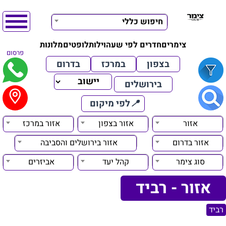
חיפוש כללי
צימרים
חדרים לפי שעה
וילות
לופטים
מלונות
פרסום
בצפון
במרכז
בדרום
בירושלים
📍
לפי מיקום
אזור
אזור בצפון
אזור במרכז
אזור בדרום
אזור בירושלים והסביבה
סוג צימר
קהל יעד
אביזרים
אזור - רביד
רביד