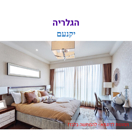
הגלריה
יקנעם
תמונות לדוגמא - להמחשה בלבד!