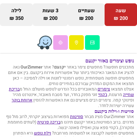
שעה
שעתיים
3 שעות
לילה
350 ₪
200 ₪
200 ₪
200 ₪
נופש וצימרים באזור יקנעם
מתכננים חופשה? מחפשים צימר באזור
יקנעם
? אתר
OurZimmer
גאה
להציג את המאגר האיכותי ביותר של אפשרויות אירוח ביקנעם. בין אם אתם
מחפשים חופשה משפחתית, נופש רומנטי לזוגות או וילה למסיבה – כאן
תמצאו את המקום המדויק עבורכם במחירים נוחים.
אצלנו תמצאו
צימרים
המאובזרים בכל הנדרש לנופש מושלם: החל מ
בריכת
שחייה
מרעננת,
ג'קוזי
זוגי מפנק בחדר, ועד מטבח מאובזר, אינטרנט מהיר
ופינוקי קפה. צימרים רבים מציעים גם את האפשרות להזמין
ארוחת בוקר
עשירה ישירות לחדר.
סוויטות ו-וילות ביקנעם
אתר OurZimmer מציג מבחר
סוויטות
מפוארות בעיצוב יוקרתי, לרוב מול נוף
מדהים. ברוב הסוויטות באזור יקנעם תיהנו מ
בריכה פרטית
(לעתים מחוממת
ומקורה), ג'קוזי ספא ענק ואפילו סאונה יבשה.
מחפשים חופשה לקבוצה או למשפחה מורחבת?
וילת נופש
היא הפתרון