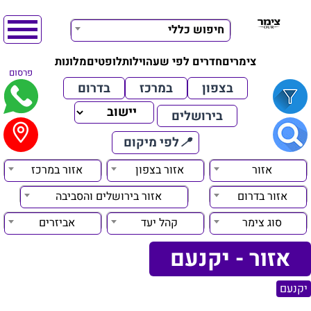
חיפוש כללי
צימרים
חדרים לפי שעה
וילות
לופטים
מלונות
פרסום
בצפון
במרכז
בדרום
בירושלים
📍
לפי מיקום
אזור
אזור בצפון
אזור במרכז
אזור בדרום
אזור בירושלים והסביבה
סוג צימר
קהל יעד
אביזרים
אזור - יקנעם
יקנעם