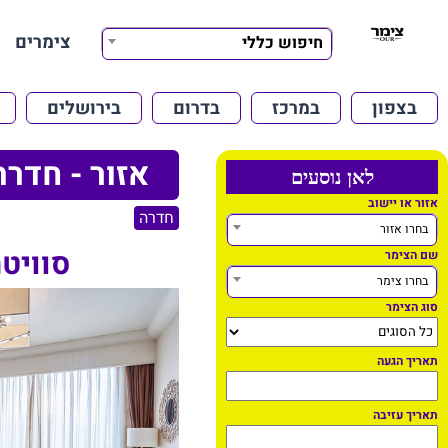
צימרים
חיפוש כללי
בצפון
במרכז
בדרום
בירושלים
אזור - חדרה
לאן נוסעים
אזור או יישוב
חדרה
בחרו אזור
סוויטת p
שם הצימר
בחרו צימר
סוג הצימר
תאריך הגעה
תאריך עזיבה