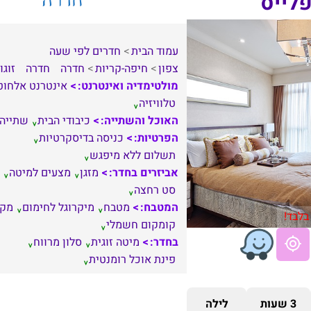
פלייס
עמוד הבית
חדרים לפי שעה
צפון
חיפה-קריות
חדרה
חדרה
זוגו
מולטימדיה ואינטרנט:
אינטרנט אלחוט
טלוויזיה
האוכל והשתייה:
כיבודי הבית
שתייה
הפרטיות:
כניסה בדיסקרטיות
תשלום ללא מיפגש
אביזרים בחדר:
מזגן
מצעים למיטה
סט רחצה
המטבח:
מטבח
מיקרוגל לחימום
מקר
בלבד!
קומקום חשמלי
בחדר:
מיטה זוגית
סלון מרווח
פינת אוכל רומנטית
3 שעות
לילה