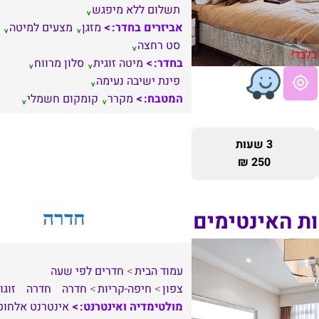
תשלום ללא מיפגש
אביזרים בחדר:
מזגן
מצעים למיטה
סט רחצה
בלבד!
בחדר:
מיטה זוגית
סלון מרווח
פינת ישיבה נעימה
המטבח:
מקרר
קומקום חשמלי
3 שעות
250 ₪
ות האינטימים
חדרה
עמוד הבית
חדרים לפי שעה
צפון
חיפה-קריות
חדרה
חדרה
זוגו
מולטימדיה ואינטרנט:
אינטרנט אלחוט