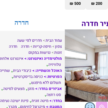
500 ₪
200 ₪
יר חדרה
חדרה
עמוד הבית
חדרים לפי שעה
צפון
חיפה-קריות
חדרה
חדרה
זוגות
נגישות במקום
מולטימדיה ואינטרנט:
אינטרנט אלחוט
טלוויזיה
האוכל והשתייה:
כיבודי הבית
שתייה
הפרטיות:
כניסה בדיסקרטיות
תשלום ללא מיפגש
אביזרים בחדר:
מזגן
מצעים למיטה
סט רחצה
בלבד!
בחדר:
מיטה זוגית
פינת ישיבה נעימה
המטבח:
מיקרוגל לחימום
מקרר