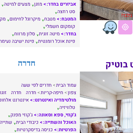
אביזרים בחדר:
מזגן
מצעים למיטה
סט רחצה
בלבד!
המטבח:
מטבח
מיקרוגל לחימום
מקר
קומקום חשמלי
בחדר:
מיטה זוגית
סלון מרווח
פינת אוכל רומנטית
פינת ישיבה נעימה
 בוטיק
חדרה
עמוד הבית
חדרים לפי שעה
צפון
חיפה-קריות
חדרה
חדרה
זוגו
מולטימדיה ואינטרנט:
אינטרנט אלחוט
טלוויזיה
ג'קוזי, ספא וסאונה:
ג'קוזי מפנק
האוכל והשתייה:
כיבודי הבית
שתייה
הפרטיות:
כניסה בדיסקרטיות