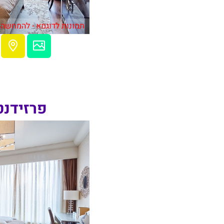
תמונות לדוגמא - להמחשה 
פרזידנט