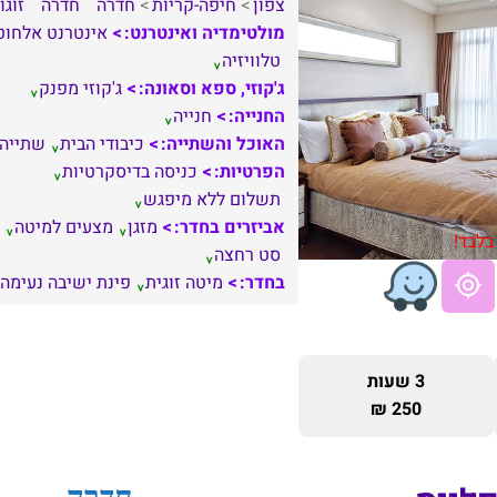
צפון
חיפה-קריות
חדרה
חדרה
זוגו
מולטימדיה ואינטרנט:
אינטרנט אלחוט
טלוויזיה
ג'קוזי, ספא וסאונה:
ג'קוזי מפנק
החנייה:
חנייה
האוכל והשתייה:
כיבודי הבית
שתייה
הפרטיות:
כניסה בדיסקרטיות
תשלום ללא מיפגש
אביזרים בחדר:
מזגן
מצעים למיטה
בלבד!
סט רחצה
בחדר:
מיטה זוגית
פינת ישיבה נעימה
3 שעות
250 ₪
חדרה