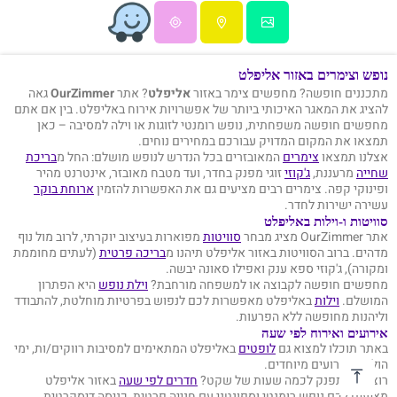
נופש וצימרים באזור אליפלט
מתכננים חופשה? מחפשים צימר באזור
אליפלט
? אתר
OurZimmer
גאה
להציג את המאגר האיכותי ביותר של אפשרויות אירוח באליפלט. בין אם אתם
מחפשים חופשה משפחתית, נופש רומנטי לזוגות או וילה למסיבה – כאן
תמצאו את המקום המדויק עבורכם במחירים נוחים.
אצלנו תמצאו
צימרים
המאובזרים בכל הנדרש לנופש מושלם: החל מ
בריכת
שחייה
מרעננת,
ג'קוזי
זוגי מפנק בחדר, ועד מטבח מאובזר, אינטרנט מהיר
ופינוקי קפה. צימרים רבים מציעים גם את האפשרות להזמין
ארוחת בוקר
עשירה ישירות לחדר.
סוויטות ו-וילות באליפלט
אתר OurZimmer מציג מבחר
סוויטות
מפוארות בעיצוב יוקרתי, לרוב מול נוף
מדהים. ברוב הסוויטות באזור אליפלט תיהנו מ
בריכה פרטית
(לעתים מחוממת
ומקורה), ג'קוזי ספא ענק ואפילו סאונה יבשה.
מחפשים חופשה לקבוצה או למשפחה מורחבת?
וילת נופש
היא הפתרון
המושלם.
וילות
באליפלט מאפשרות לכם לנפוש בפרטיות מוחלטת, להתבודד
וליהנות מחופשה ללא הפרעות.
אירועים ואירוח לפי שעה
באתר תוכלו למצוא גם
לופטים
באליפלט המתאימים למסיבות רווקים/ות, ימי
הולדת ואירועים מיוחדים.
רוצים להתפנק לכמה שעות של שקט?
חדרים לפי שעה
באזור אליפלט
מציעים לכם נופש רומנטי וספונטני עם חנייה פרטית, כניסה דיסקרטית