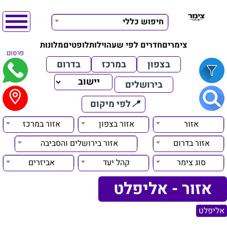
חיפוש כללי
צימרים
חדרים לפי שעה
וילות
לופטים
מלונות
פרסום
בצפון
במרכז
בדרום
בירושלים
📍
לפי מיקום
אזור
אזור בצפון
אזור במרכז
אזור בדרום
אזור בירושלים והסביבה
סוג צימר
קהל יעד
אביזרים
אזור - אליפלט
אליפלט