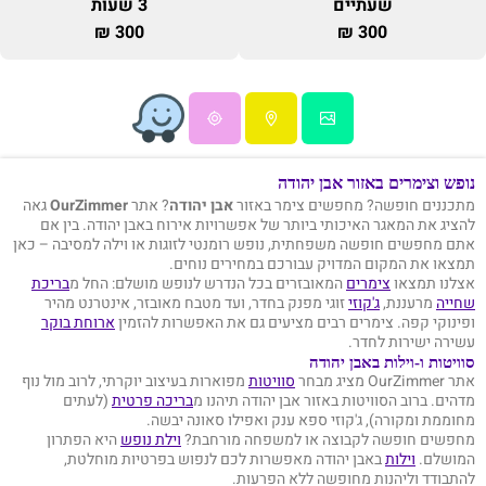
שעתיים
3 שעות
300 ₪
300 ₪
נופש וצימרים באזור אבן יהודה
מתכננים חופשה? מחפשים צימר באזור
אבן יהודה
? אתר
OurZimmer
גאה
להציג את המאגר האיכותי ביותר של אפשרויות אירוח באבן יהודה. בין אם
אתם מחפשים חופשה משפחתית, נופש רומנטי לזוגות או וילה למסיבה – כאן
תמצאו את המקום המדויק עבורכם במחירים נוחים.
אצלנו תמצאו
צימרים
המאובזרים בכל הנדרש לנופש מושלם: החל מ
בריכת
שחייה
מרעננת,
ג'קוזי
זוגי מפנק בחדר, ועד מטבח מאובזר, אינטרנט מהיר
ופינוקי קפה. צימרים רבים מציעים גם את האפשרות להזמין
ארוחת בוקר
עשירה ישירות לחדר.
סוויטות ו-וילות באבן יהודה
אתר OurZimmer מציג מבחר
סוויטות
מפוארות בעיצוב יוקרתי, לרוב מול נוף
מדהים. ברוב הסוויטות באזור אבן יהודה תיהנו מ
בריכה פרטית
(לעתים
מחוממת ומקורה), ג'קוזי ספא ענק ואפילו סאונה יבשה.
מחפשים חופשה לקבוצה או למשפחה מורחבת?
וילת נופש
היא הפתרון
המושלם.
וילות
באבן יהודה מאפשרות לכם לנפוש בפרטיות מוחלטת,
להתבודד וליהנות מחופשה ללא הפרעות.