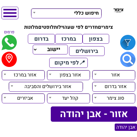
חיפוש כללי
צימרים
חדרים לפי שעה
וילות
לופטים
מלונות
פרסום
בצפון
במרכז
בדרום
בירושלים
📍
לפי מיקום
אזור
אזור בצפון
אזור במרכז
אזור בדרום
אזור בירושלים והסביבה
סוג צימר
קהל יעד
אביזרים
אזור - אבן יהודה
אבן יהודה