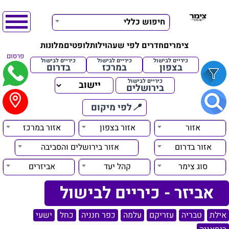
חיפוש כללי
צימרים
חדרים לפי שעה
וילות
לופטים
מלונות
פרסום
כיריים לבישול
כיריים לבישול
כיריים לבישול
בצפון
במרכז
בדרום
כיריים לבישול
בירושלים
📍
לפי מיקום
אזור
אזור בצפון
אזור במרכז
אזור בדרום
אזור בירושלים והסביבה
סוג צימר
קהל יעד
אביזרים
אביזר - כיריים לבישול
אילת
טבריה
עזריקם
עלמה
כפר חנניה
כחל
ישעי