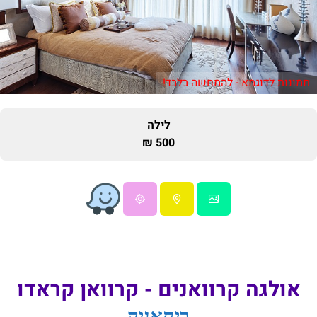
תמונות לדוגמא - להמחשה בלבד!
לילה
500 ₪
אולגה קרוואנים - קרוואן קראדו
ריחאניה