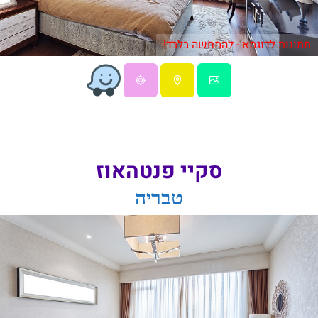
תמונות לדוגמא - להמחשה בלבד!
סקיי פנטהאוז
טבריה