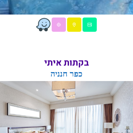
בקתות איתי
כפר חנניה