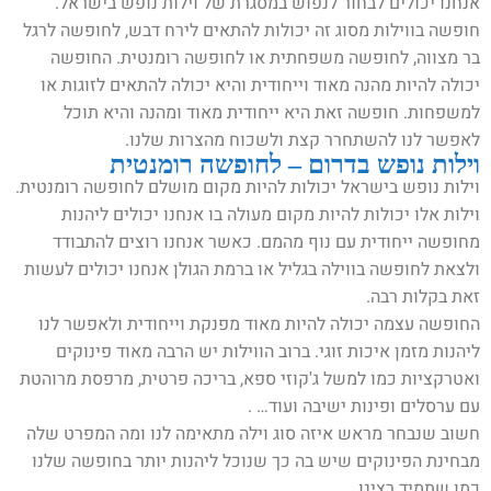
אנחנו יכולים לבחור לנפוש במסגרת של וילות נופש בישראל.
חופשה בווילות מסוג זה יכולות להתאים לירח דבש, לחופשה לרגל
בר מצווה, לחופשה משפחתית או לחופשה רומנטית. החופשה
יכולה להיות מהנה מאוד וייחודית והיא יכולה להתאים לזוגות או
למשפחות. חופשה זאת היא ייחודית מאוד ומהנה והיא תוכל
לאפשר לנו להשתחרר קצת ולשכוח מהצרות שלנו.
וילות נופש בדרום – לחופשה רומנטית
וילות נופש בישראל יכולות להיות מקום מושלם לחופשה רומנטית.
וילות אלו יכולות להיות מקום מעולה בו אנחנו יכולים ליהנות
מחופשה ייחודית עם נוף מהמם. כאשר אנחנו רוצים להתבודד
ולצאת לחופשה בווילה בגליל או ברמת הגולן אנחנו יכולים לעשות
זאת בקלות רבה.
החופשה עצמה יכולה להיות מאוד מפנקת וייחודית ולאפשר לנו
ליהנות מזמן איכות זוגי. ברוב הווילות יש הרבה מאוד פינוקים
ואטרקציות כמו למשל ג'קוזי ספא, בריכה פרטית, מרפסת מרוהטת
עם ערסלים ופינות ישיבה ועוד… .
חשוב שנבחר מראש איזה סוג וילה מתאימה לנו ומה המפרט שלה
מבחינת הפינוקים שיש בה כך שנוכל ליהנות יותר בחופשה שלנו
כמו שתמיד רצינו.