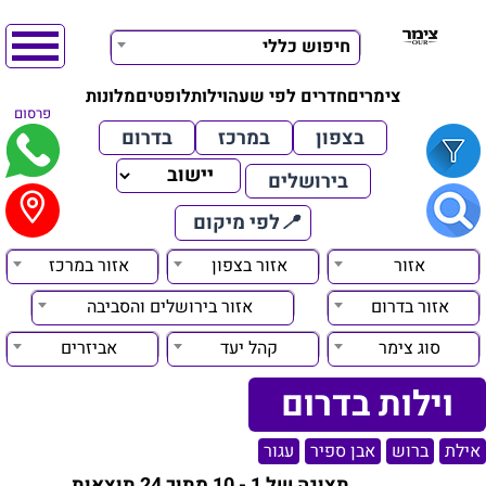
חיפוש כללי
צימרים
חדרים לפי שעה
וילות
לופטים
מלונות
פרסום
בצפון
במרכז
בדרום
בירושלים
📍
לפי מיקום
אזור
אזור בצפון
אזור במרכז
אזור בדרום
אזור בירושלים והסביבה
סוג צימר
קהל יעד
אביזרים
וילות בדרום
אילת
ברוש
אבן ספיר
עגור
תצוגה של 1 - 10 מתוך 24 תוצאות