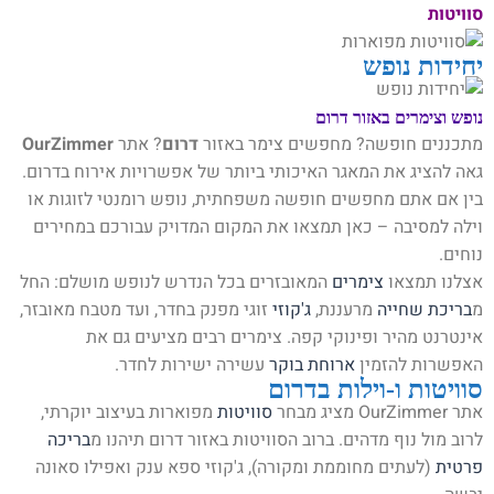
סוויטות
יחידות נופש
נופש וצימרים באזור דרום
מתכננים חופשה? מחפשים צימר באזור
דרום
? אתר
OurZimmer
גאה להציג את המאגר האיכותי ביותר של אפשרויות אירוח בדרום.
בין אם אתם מחפשים חופשה משפחתית, נופש רומנטי לזוגות או
וילה למסיבה – כאן תמצאו את המקום המדויק עבורכם במחירים
נוחים.
אצלנו תמצאו
צימרים
המאובזרים בכל הנדרש לנופש מושלם: החל
מ
בריכת שחייה
מרעננת,
ג'קוזי
זוגי מפנק בחדר, ועד מטבח מאובזר,
אינטרנט מהיר ופינוקי קפה. צימרים רבים מציעים גם את
האפשרות להזמין
ארוחת בוקר
עשירה ישירות לחדר.
סוויטות ו-וילות בדרום
אתר OurZimmer מציג מבחר
סוויטות
מפוארות בעיצוב יוקרתי,
לרוב מול נוף מדהים. ברוב הסוויטות באזור דרום תיהנו מ
בריכה
פרטית
(לעתים מחוממת ומקורה), ג'קוזי ספא ענק ואפילו סאונה