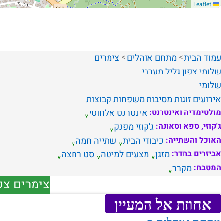
Leaflet
עמוד הבית
מתחם אוהלים
צימרים
שלומי
צפון
גליל מערבי
שלומי
אירועים
זוגות
מסיבות
משפחות
קבוצות
מולטימדיה ואינטרנט:
אינטרנט אלחוטי
ג'קוזי, ספא וסאונה:
ג'קוזי מפנק
האוכל והשתייה:
כיבודי הבית
שתייה חמה
אביזרים בחדר:
מזגן
מצעים למיטה
סט רחצה
המטבח:
מקרר
צימרים צפ
אחוזת אל המעיין