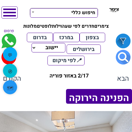
חיפוש כללי
צימרים
חדרים לפי שעה
וילות
לופטים
מלונות
פרסום
בצפון
במרכז
בדרום
בירושלים
💬
📍
לפי מיקום
🧭
2/17 באזור פוריה
הבא
הקודם
🗺️
הפנינה הירוקה