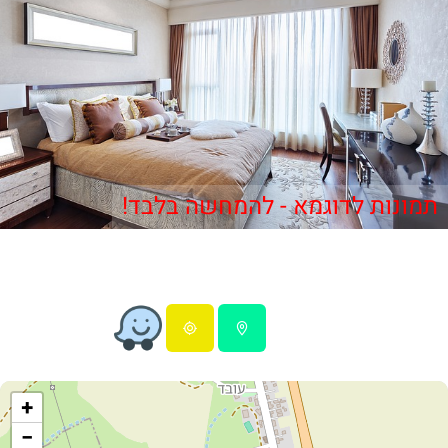
תמונות לדוגמא - להמחשה בלבד!
+
−