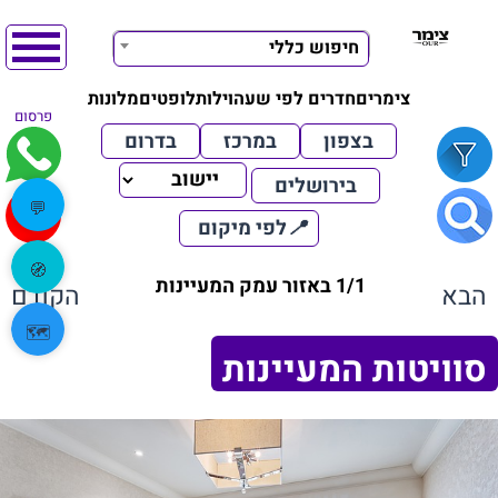
חיפוש כללי
צימרים
חדרים לפי שעה
וילות
לופטים
מלונות
פרסום
בצפון
במרכז
בדרום
בירושלים
💬
📍
לפי מיקום
🧭
1/1 באזור עמק המעיינות
הבא
הקודם
🗺️
סוויטות המעיינות