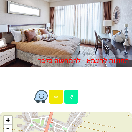
תמונות לדוגמא - להמחשה בלבד!
+
−