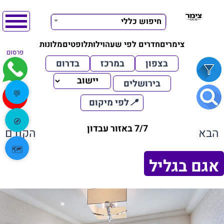
חיפוש כללי
צימרים
חדרים לפי שעה
וילות
לופטים
מלונות
פרסום
בצפון
במרכז
בדרום
בירושלים
💬
📍
לפי מיקום
🧭
7/7 באזור עבדון
הבא
הקודם
🗺️
אגם בגליל