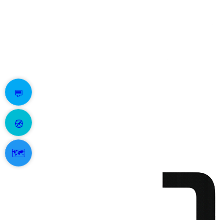
💬
🧭
🗺️