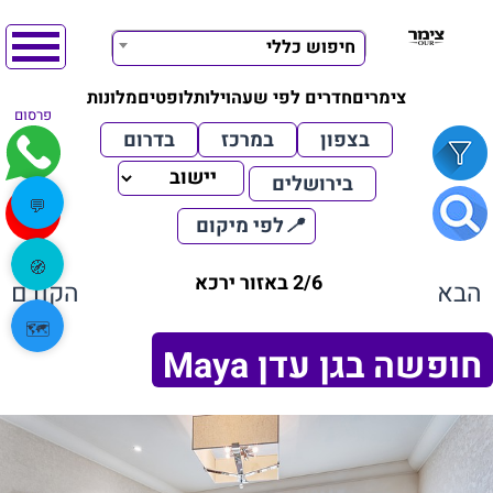
חיפוש כללי
צימרים
חדרים לפי שעה
וילות
לופטים
מלונות
פרסום
בצפון
במרכז
בדרום
בירושלים
💬
📍
לפי מיקום
🧭
2/6 באזור ירכא
הבא
הקודם
🗺️
חופשה בגן עדן Maya