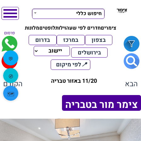
חיפוש כללי
צימרים
חדרים לפי שעה
וילות
לופטים
מלונות
פרסום
בצפון
במרכז
בדרום
בירושלים
💬
📍
לפי מיקום
🧭
11/20 באזור טבריה
הבא
הקודם
🗺️
צימר מור בטבריה