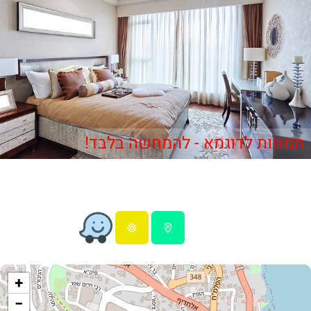
תמונות לדוגמא - להמחשה בלבד!
+
−