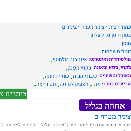
עמוד הבית
צימר מערה
צימרים
צפון
חוסן
גליל עליון
חוסן
זוגות
משפחות
מולטימדיה ואינטרנט:
אינטרנט אלחוטי
ג'קוזי, ספא וסאונה:
ג'קוזי מפנק
האוכל והשתייה:
כיבודי הבית
שתייה חמה
אביזרים בחדר:
מזגן
מצעים למיטה
סט רחצה
צימרים צפ
אחוזה בגליל
צימר מערה ב
אתר ourzimmer מציג צימר מערה "אחוזה בגליל" ב המיועד לאירוח . כאן תמצאו לחופשה חלומית עם כל נדרש לחוויית אירוח המושלמת: