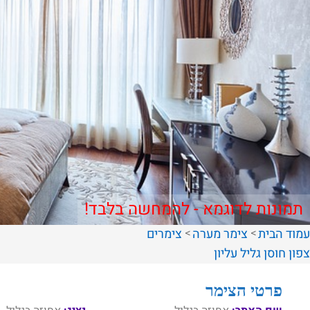
תמונות לדוגמא - להמחשה בלבד!
עמוד הבית
צימר מערה
צימרים
צפון
חוסן
גליל עליון
פרטי הצימר