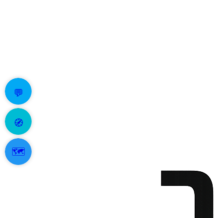
💬
🧭
🗺️