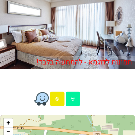
תמונות לדוגמא - להמחשה בלבד!
+
−