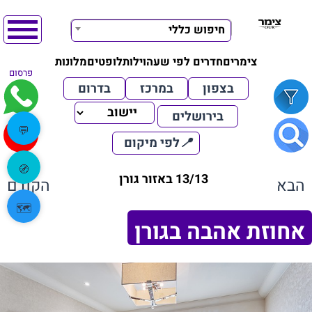
חיפוש כללי
צימרים
חדרים לפי שעה
וילות
לופטים
מלונות
פרסום
בצפון
במרכז
בדרום
בירושלים
💬
📍
לפי מיקום
🧭
13/13 באזור גורן
הבא
הקודם
🗺️
אחוזת אהבה בגורן