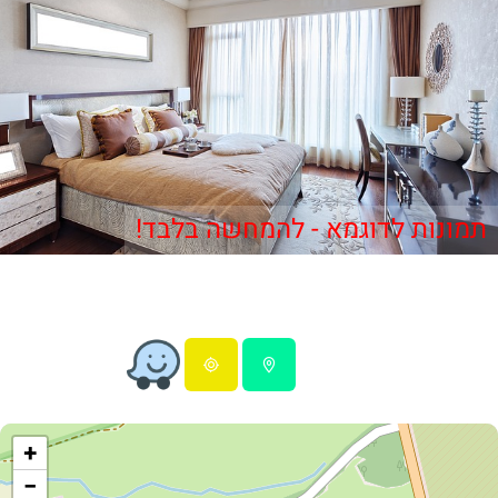
תמונות לדוגמא - להמחשה בלבד!
+
−