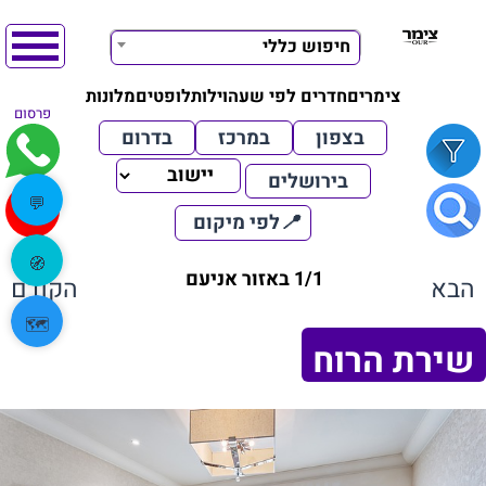
חיפוש כללי
צימרים
חדרים לפי שעה
וילות
לופטים
מלונות
פרסום
בצפון
במרכז
בדרום
בירושלים
💬
📍
לפי מיקום
🧭
1/1 באזור אניעם
הבא
הקודם
🗺️
שירת הרוח