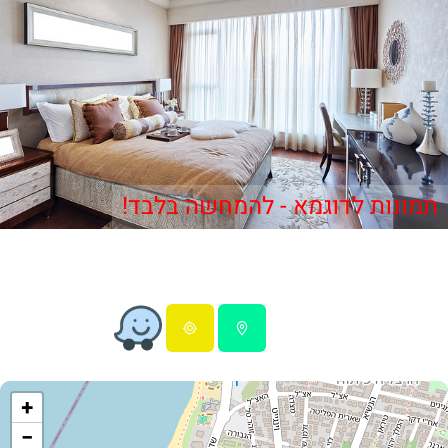
תמונות לדוגמא - להמחשה בלבד!
+
−