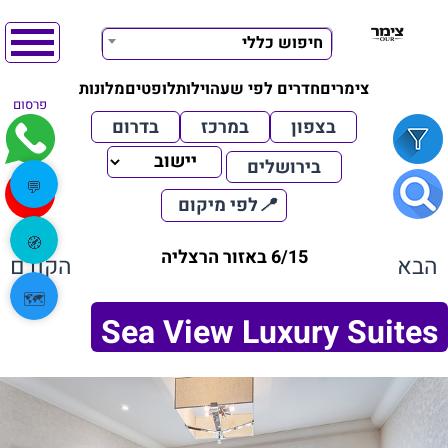
חיפוש כללי
צימרים
חדרים לפי שעה
וילות
לופטים
מלונות
פרסום
בצפון
במרכז
בדרום
בירושלים
💬
📍
לפי מיקום
🧭
6/15 באזור הרצליה
הבא
הקודם
🗺️
Sea View Luxury Suites