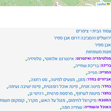
Leaflet
עמוד הבית
צימרים
ירושלים והסביבה
דרום
אבן ספיר
אבן ספיר
זוגות
משפחות
מולטימדיה ואינטרנט:
אינטרנט אלחוטי
טלוויזיה
בריכה:
בריכת שחייה
החנייה:
חנייה
אביזרים בחדר:
מזגן
מצעים למיטה
סט רחצה
בחדר:
מיטה זוגית
פינת אוכל רומנטית
פינת ישיבה נעימה
בחצר:
מיטות לשיזוף
מרפסת פרטית
רהיטי גן
המטבח:
מיקרוגל לחימום
מנגל על האש
מקרר
קומקום חשמל
האוכל והשתייה:
שתייה חמה