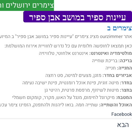
צימרים ירושלים ו
עיינות ספיר במושב אבן ספיר
צימרים ב
אתר ourzimmer מציג צימרים "עיינות ספיר במושב אבן ספיר" ב המיועדים לאירוח .
כאן תמצאו לחופשה חלומית עם כל נדרש לחוויית אירוח המושלמת:
מולטימדיה ואינטרנט:
אינטרנט אלחוטי, טלוויזיה
בריכה:
בריכת שחייה
החנייה:
חנייה
אביזרים בחדר:
מזגן, מצעים למיטה, סט רחצה
בחדר:
מיטה זוגית, פינת אוכל רומנטית, פינת ישיבה נעימה
בחצר:
מיטות לשיזוף, מרפסת פרטית, רהיטי גן
המטבח:
מיקרוגל לחימום, מנגל על האש, מקרר, קומקום חשמלי
האוכל והשתייה:
שתייה חמה. בואו ליהנות ולהתפנק, הזמינו צימר עכשי
Facebook
הבא