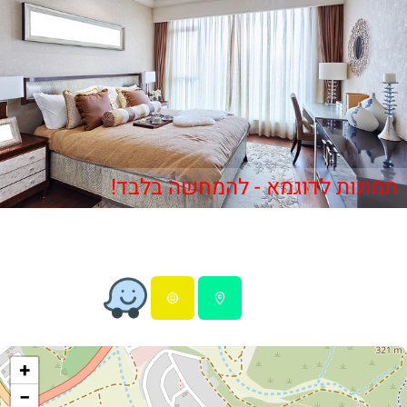
תמונות לדוגמא - להמחשה בלבד!
+
−