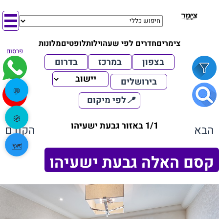
צימרים
חדרים לפי שעה
וילות
לופטים
מלונות
פרסום
בצפון
במרכז
בדרום
בירושלים
💬
📍
לפי מיקום
🧭
1/1 באזור גבעת ישעיהו
הבא
הקודם
🗺️
קסם האלה גבעת ישעיהו