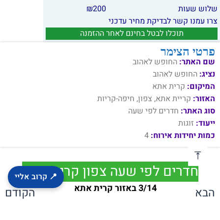
שלוש שעות
200
₪
צרו עמנו קשר לבדיקת מחיר עדכני
תוכלו לבטל בחינם לאחר ההזמנה
פרטי הצימר
שם האתר:
החופש לאהוב
נציג:
החופש לאהוב
המיקום:
קרית אתא
האזור:
קריית אתא, צפון, חיפה-קריות
סוג האתר:
חדרים לפי שעה
ייעוד:
זוגות
כמות יחידות אירוח:
4
חדרים לפי שעה צפון קרית אתא
📍 קרוב אליי
3/14 באזור קרית אתא
הבא
הקודם