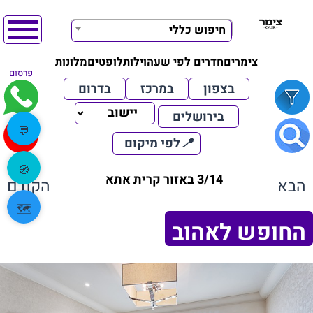
חיפוש כללי
צימרים
חדרים לפי שעה
וילות
לופטים
מלונות
פרסום
בצפון
במרכז
בדרום
בירושלים
💬
📍
לפי מיקום
🧭
3/14 באזור קרית אתא
הבא
הקודם
🗺️
החופש לאהוב