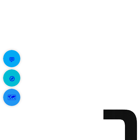
💬
🧭
🗺️