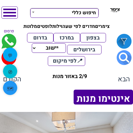
חיפוש כללי
צימרים
חדרים לפי שעה
וילות
לופטים
מלונות
פרסום
בצפון
במרכז
בדרום
בירושלים
💬
📍
לפי מיקום
🧭
2/9 באזור מנות
הבא
הקודם
🗺️
אינטימו מנות