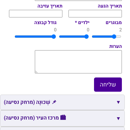
תאריך הגעה
תאריך עזיבה
מבוגרים
ילדים *
גודל קבוצה
0
0
2
הערות
▼
📌 שְׁכוּנָה (מרחק נסיעה)
📌
שם
כתובת
מרחק
זמן
🏙️ מרכז העיר (מרחק נסיעה)
▼