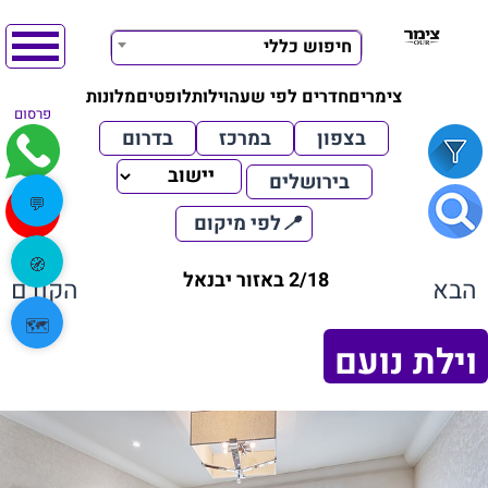
חיפוש כללי
צימרים
חדרים לפי שעה
וילות
לופטים
מלונות
פרסום
בצפון
במרכז
בדרום
בירושלים
💬
📍
לפי מיקום
🧭
2/18 באזור יבנאל
הבא
הקודם
🗺️
וילת נועם