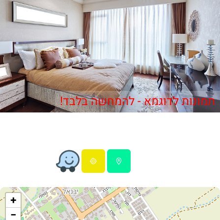
תמונות לדוגמא - להמחשה בלבד!
+
−