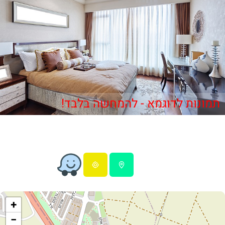
תמונות לדוגמא - להמחשה בלבד!
+
−