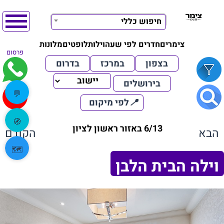
חיפוש כללי
צימרים
חדרים לפי שעה
וילות
לופטים
מלונות
פרסום
בצפון
במרכז
בדרום
בירושלים
💬
📍
לפי מיקום
🧭
6/13 באזור ראשון לציון
הבא
הקודם
🗺️
וילה הבית הלבן