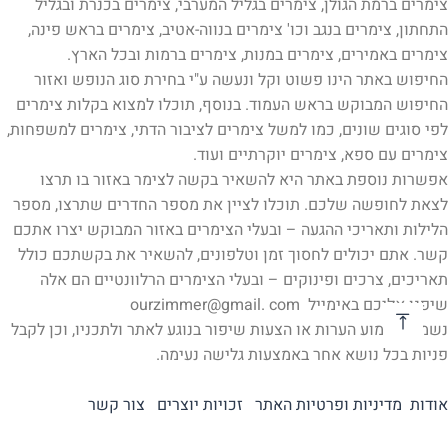
צימרים ברמת הגולן, צימרים בגליל המערבי, צימרים בכנרת ובגליל
התחתון, צימרים בנגב וכו' צימרים בנווה-אטיב, צימרים בראש פינה,
צימרים באמירים, צימרים במנות, צימרים ברמות ובכל הארץ.
החיפוש באתר הינו פשוט וקל ונעשה ע"י בחירת סוג הנופש ואזור
החיפוש המבוקש בראש העמוד. בנוסף, תוכלו למצוא בקלות צימרים
לפי סוגים שונים, כמו למשל צימרים לציבור הדתי, צימרים למשפחות,
צימרים עם ספא, צימרים יוקרתיים ועוד.
אפשרות נוספת באתר היא להשאיר בקשה לצימר באזור בו תרצו
לצאת לחופשה שלכם. תוכלו לציין את מספר החדרים שתרצו, מספר
הלילות ותאריכי ההגעה – ובעלי הצימרים באזור המבוקש יצרו אתכם
קשר. אתם יכולים לחסוך זמן וטלפונים, להשאיר את בקשתכם כולל
תאריכים, צרכים ופינוקים – ובעלי הצימרים הרלוונטיים הם אלה
שיפנו אליכם באימייל ourzimmer@gmail. com
נשמח לשמוע הערות או הצעות שיפור בנוגע לאתר ולתכניו, וכן לקבל
פניות בכל נושא אחר באמצעות גלישה נעימה.
אודות
מדיניות ופרטיות האתר
זכויות יוצרים
צור קשר