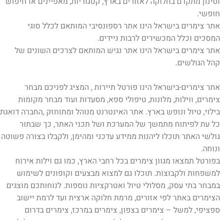
וסינון מתקדם בחלוקה לאזורים בארץ, קטגוריות, מאפיינים או חיפוש
חופשי.
אתר צימרים בישראל הינו אתר רספונסיבי המותאם לכלל סוגי
המסכים וכלל המכשירים לרבות ניידים.
אתר צימרים בישראל הינו אתר נגיש המותאם לצרכים השונים של
קהל הגולשים.
אתר צימרים-בישראל הינו פורטל תיירות , המציג לפניכם מבחר
צימרים, ווילות, מלונות, טיפולי ספא, מסעדות ועוד מבחר מקומות
בילוי, טיול ונופש בארץ. אתר האינטרנט מנוהל ומתוחזק ,החברה דואגת
כל עת לפיתוח מתמשך של המערכת ושל תכני האתר, כך שבתור
גולשי האתר תוכלו ליהנות ממידע עדכני ומהימן, ולקבלו בצורה פשוטה
ונוחה.
בפורטל תמצאו מגוון צימרים בכל רחבי הארץ, כמו גם וילות אירוח
למשפחות ולקבוצות. תוכלו גם למצוא מבצעים וקופונים לשימוש
במבחר בתי עסק, מסלולי טיול ואטרקציות נוספות. לנוחותכם מוצגים
הצימרים באתר לפי אזורים, מרמת חלוקה ארצית ועד לרמת יישוב
ספציפי, למשל – צימרים בצפון, צימרים במרכז, צימרים בדרום